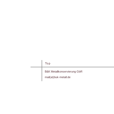
B&K Metallkonservierung GbR
mail(at)buk-metall.de